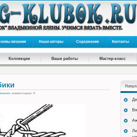
сновы вязания
Наши авторы
Содержание
Контакты
Коллекции
Ваши работы
Мастер-класс
бики
Попул
вязания
, комментарии:
0
Де
Вя
Аж
Ле
на