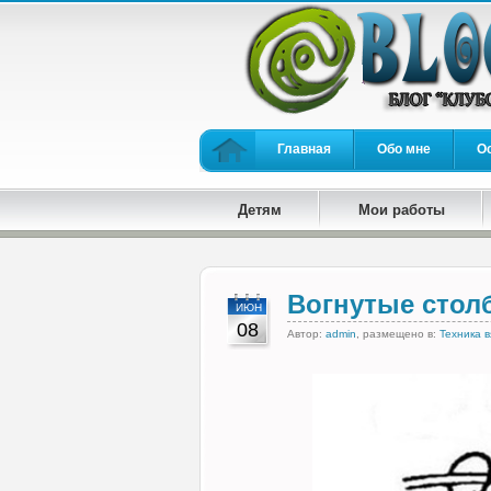
Главная
Обо мне
О
Детям
Мои работы
Вогнутые стол
ИЮН
08
Автор:
admin
, размещено в:
Техника 