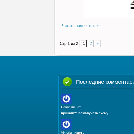
Читать полностью »
Стр.1 из 2
1
2
»
Последние комментар
Hamid пишет :
пришлите пожалуйста схему
Viktoria пишет :