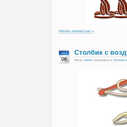
Читать полностью »
Столбик с воз
МАЙ
06
Автор:
admin
, размещено в:
Техника 