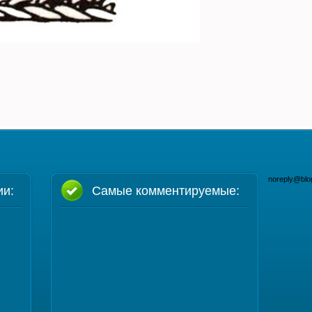
noreply@blo
ии:
Самые комментируемые: