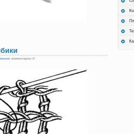
Сп
Ко
Пл
Те
Ка
лбики
вязания
, комментарии:
0