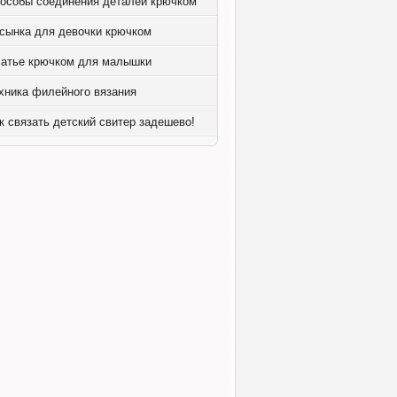
особы соединения деталей крючком
сынка для девочки крючком
атье крючком для малышки
хника филейного вязания
к связать детский свитер задешево!