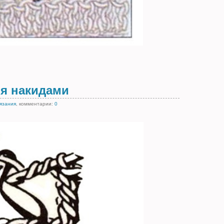
мя накидами
вязания
, комментарии:
0