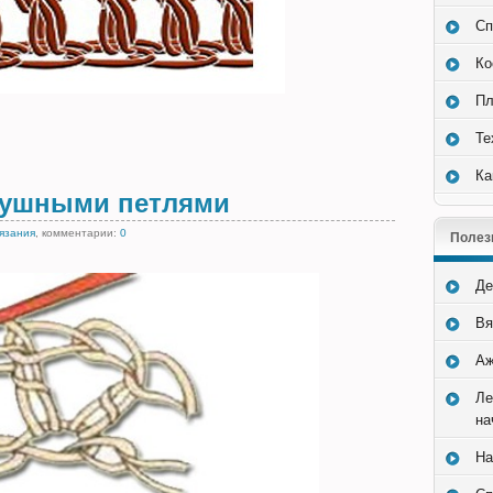
Сп
Ко
Пл
Те
Ка
душными петлями
вязания
, комментарии:
0
Полез
Де
Вя
Аж
Ле
на
На