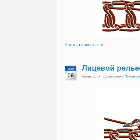
Читать полностью »
Лицевой рель
МАЙ
09
Автор:
admin
, размещено в:
Техника 