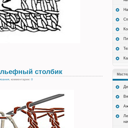
На
Сп
Ко
Пл
Те
Ка
ельефный столбик
Масте
вязания
, комментарии:
0
Де
Вя
Аж
Ле
на