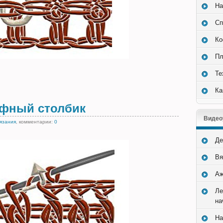
На
Сп
Ко
Пл
Те
Ка
ефный столбик
Видео
вязания
, комментарии:
0
Де
Вя
Аж
Ле
на
На