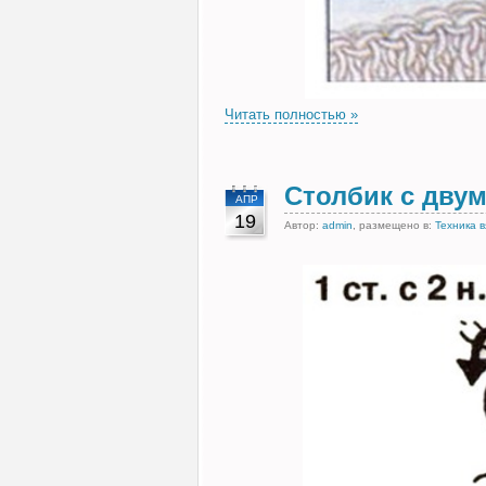
Читать полностью »
Столбик с дву
АПР
19
Автор:
admin
, размещено в:
Техника 