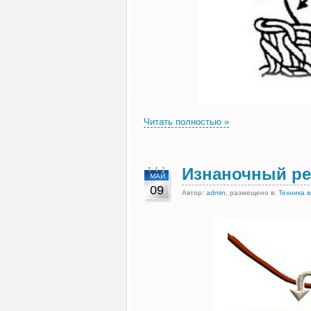
Читать полностью »
Изнаночный р
МАЙ
09
Автор:
admin
, размещено в:
Техника 