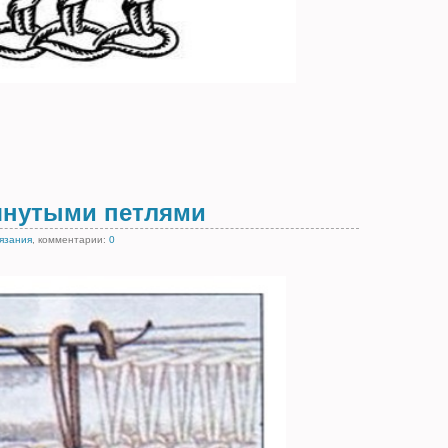
янутыми петлями
вязания
, комментарии:
0