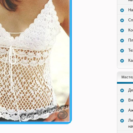
На
Сп
Ко
Пл
Те
Ка
Масте
Де
Вя
Аж
Ле
на