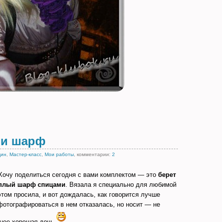
 и шарф
щин
,
Мастер-класс
,
Мои работы
, комментарии:
2
 Хочу поделиться сегодня с вами комплектом — это
берет
плый шарф спицами
. Вязала я специально для любимой
этом просила, и вот дождалась, как говорится лучше
 фотографироваться в нем отказалась, но носит — не
 нее хорошая дочь