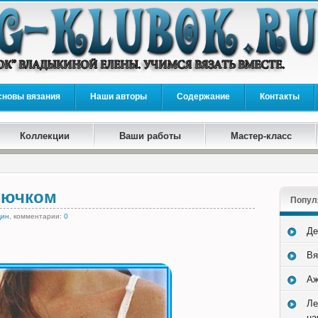
сновы вязания
Наши авторы
Содержание
Контакты
Коллекции
Ваши работы
Мастер-класс
рючком
Попул
щин
, комментарии:
0
Де
Вя
Аж
Ле
на