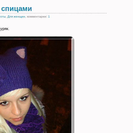
 спицами
боты
,
Для женщин
, комментарии:
1
уряк.