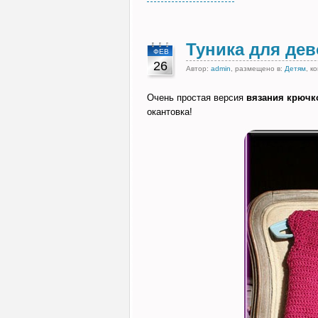
Туника для де
ФЕВ
26
Автор:
admin
, размещено в:
Детям
, к
Очень простая версия
вязания крючк
окантовка!