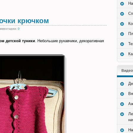
На
Сп
вочки крючком
Ко
омментарии:
0
Пл
ом детской туники
. Небольшие рукавчики, декоративная
Те
Ка
Видео
Де
Вя
Аж
Ле
на
На