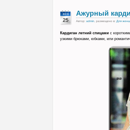
Ажурный карди
ФЕВ
25
Автор:
admin
, размещено в:
Для жен
Кардиган летний спицами
с коротким
узкими брюками, юбками, или романти