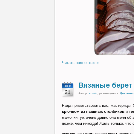
Читать полностью »
Вязаные берет
ФЕВ
21
Автор:
admin
, размещено в:
Для жен
Рада приветствовать вас, мастерицы!
крючком из пышных столбиков
и
те
мамочки, уж очень давно она меня об 
позже, чем никогда! Жаль только, что
снимая, при этом говоря всем, какая у