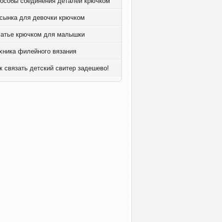
особы соединения деталей крючком
сынка для девочки крючком
атье крючком для малышки
хника филейного вязания
к связать детский свитер задешево!