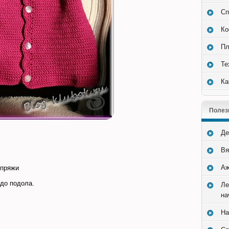
Сп
Ко
Пл
Те
Ка
Полез
Де
Вя
Аж
 пряжи
 до подола.
Ле
на
На