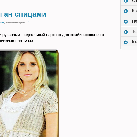
Сп
Ко
ган спицами
Пл
щин
, комментарии:
0
Те
и рукавами – идеальный партнер для комбинирования с
ческими платьями.
Ка