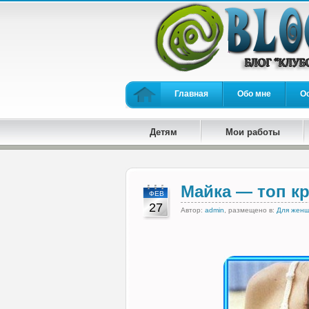
Главная
Обо мне
О
Детям
Мои работы
Майка — топ к
ФЕВ
27
Автор:
admin
, размещено в:
Для жен