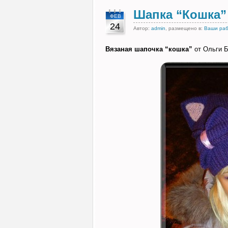
Шапка “Кошка”
ФЕВ
24
Автор:
admin
, размещено в:
Ваши ра
Вязаная шапочка “кошка”
от Ольги Б