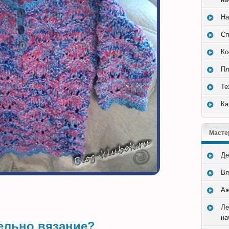
На
Сп
Ко
Пл
Те
Ка
Масте
Де
Вя
Аж
Ле
на
ельно вязание?