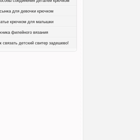
особы соединения деталей крючком
сынка для девочки крючком
атье крючком для малышки
хника филейного вязания
к связать детский свитер задешево!