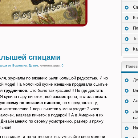
Сп
Ко
Пл
Те
Ка
алышей спицами
вещи от Вероники
,
Детям
, комментарии:
0
Полез
нуля, журналы по вязанию были большой редкостью. И но
Де
ой моде! На молочной кухне женщина продавала сшитые
ля грудничков
. Это было так красиво!!! Но где достать
Вя
Я купила пару пинеток, всё рассмотрела, и стала вязать
Аж
юбую
схему по вязанию пинеток
, но я предлагаю ту,
а изготовление 1 пары пинеток у меня уходит 2 часа.
Ле
амочек, навязав пинеток в подарок!!! А в Америке я их
на
. Дизайн меняю по своему усмотрению, размер и пряжу
льной!
На
м правилам, и тогда творите, выдумывайте свои модели,