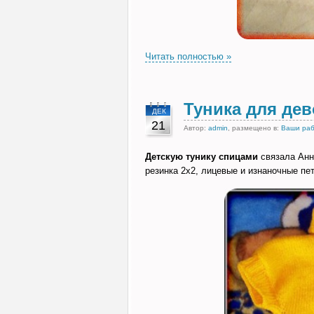
Читать полностью »
Туника для де
ДЕК
21
Автор:
admin
, размещено в:
Ваши ра
Детскую тунику спицами
связала Анну
резинка 2х2, лицевые и изнаночные пе