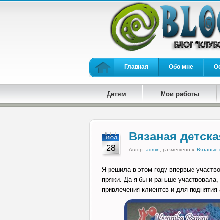
Главная
Обо мне
О
Детям
Мои работы
Вязаная детск
ИЮЛ
28
Автор:
admin
, размещено в:
Вязаные 
Я решила в этом году впервые участво
пряжи. Да я бы и раньше участвовала,
привлечения клиентов и для поднятия а