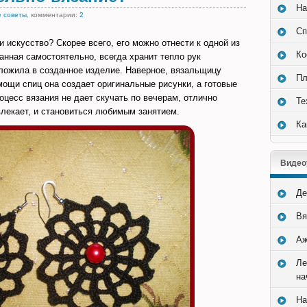
На
 советы
, комментарии:
2
Сп
и искусство? Скорее всего, его можно отнести к одной из
Ко
анная самостоятельно, всегда хранит тепло рук
вложила в созданное изделие. Наверное, вязальщицу
Пл
ощи спиц она создает оригинальные рисунки, а готовые
цесс вязания не дает скучать по вечерам, отлично
Те
влекает, и становиться любимым занятием.
Ка
Видео
Де
Вя
Аж
Ле
на
На