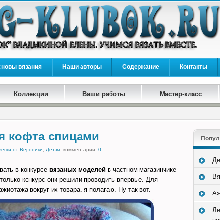
сновы вязания
Наши авторы
Содержание
Контакты
Коллекции
Ваши работы
Мастер-класс
ая кофта спицами
Попул
вещи от Вероники
,
Детям
, комментарии:
0
Де
вать в конкурсе
вязаных моделей
в частном магазинчике
Вя
 только конкурс они решили проводить впервые. Для
жиотажа вокруг их товара, я полагаю. Ну так вот.
Аж
Ле
на