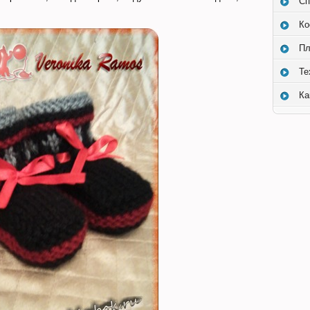
Сп
Ко
Пл
Те
Ка