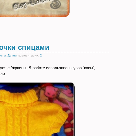
вочки спицами
боты
,
Детям
, комментарии:
2
ся с Украины. В работе использованы узор “косы”,
тли.