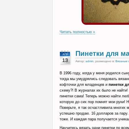
Читать полностью »
Пинетки для м
АПР
13
Автор:
admin
, размещено в:
Вязаные 
В 1996 году, когда у меня родился сы
тогда мы умудрялись следовать вязан
кофточки для младенцев и
пинетки д
схему?! В журналах их было не найти! 
пинетки сама! Теперь можно найти л
которую до сих пор помнят мои руки! Н
Поверьте, я так осчастливила многих м
успешно продаю. 16 долларов за пару
тоже. И каждая пара получается уника
Научитесь вязать одни пинетки по все