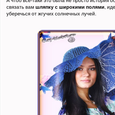
А чтоб все-таки это была не просто история о
связать вам
шляпку с широкими полями
, ид
уберечься от жгучих солнечных лучей.