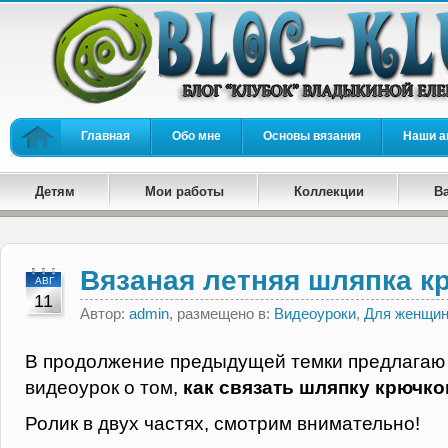
Главная
Обо мне
Основы вязания
Наши а
Детям
Мои работы
Коллекции
В
Вязаная летняя шляпка к
АВГ
11
Автор:
admin
, размещено в:
Видеоуроки
,
Для женщи
В продолжение предыдущей темки предлагаю
видеоурок о том,
как связать шляпку крючк
Ролик в двух частяx, смотрим внимательно!