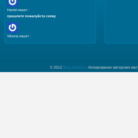
Hamid пишет :
пришлите пожалуйста схему
Viktoria пишет :
Добрый день. Пришлите, пожалуйста мастер класс
и схему шапочки "Полет бабочки"
© 2012
Blog-klubok.ru
Копирование авторских мат
tatyana пишет :
Я только начинаю вязать и фраза " какого размера
донышко вам надо" для меня загадка.
Предположим мне нужно донышко размера…
Naima пишет :
Добрый день! Красивая шапочка, мне
понравилась, хочу связать такую же себе.
Отправьте пожалуйста мне схему.