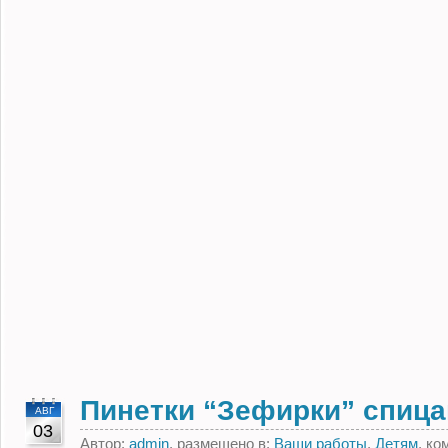
Пинетки “Зефирки” спиц
АВГ
03
Автор:
admin
, размещено в:
Ваши работы
,
Детям
, к