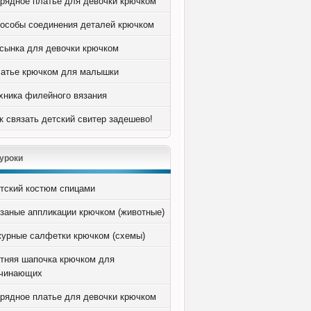
рядное платье для девочки крючком
особы соединения деталей крючком
сынка для девочки крючком
атье крючком для малышки
хника филейного вязания
к связать детский свитер задешево!
уроки
тский костюм спицами
заные аппликации крючком (животные)
урные салфетки крючком (схемы)
тняя шапочка крючком для
чинающих
рядное платье для девочки крючком