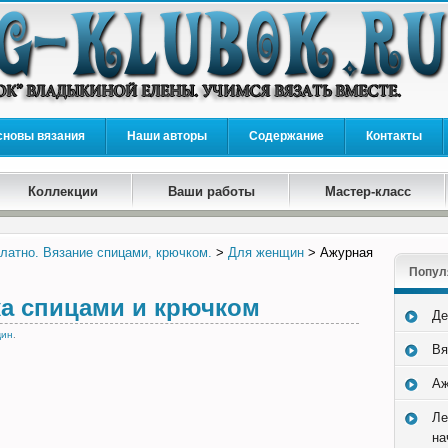
сновы вязания
Наши авторы
Содержание
Контакты
Коллекции
Ваши работы
Мастер-класс
латно. Вязание спицами, крючком.
>
Для женщин
> Ажурная
Попул
а спицами и крючком
Де
щин
.
Вя
Аж
Ле
на