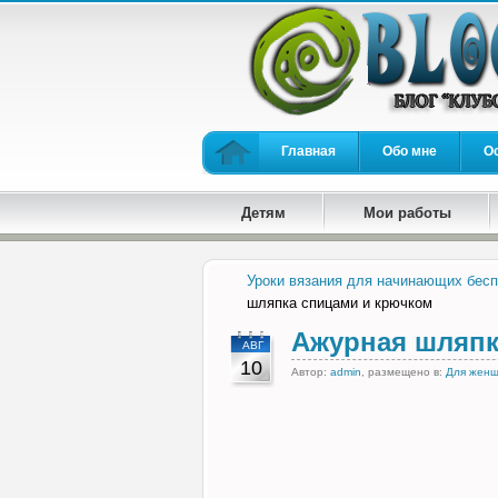
Главная
Обо мне
О
Детям
Мои работы
Уроки вязания для начинающих бесп
шляпка спицами и крючком
Ажурная шляпк
АВГ
10
Автор:
admin
, размещено в:
Для жен