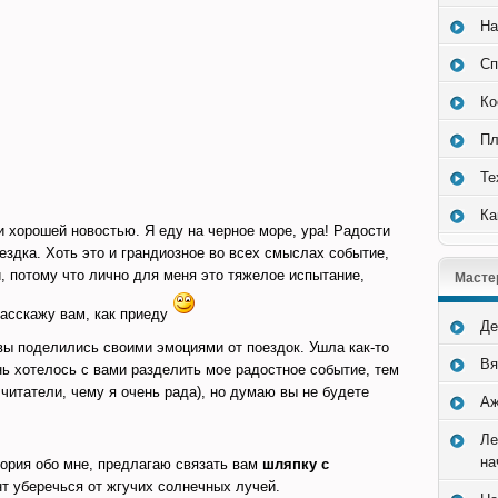
На
Сп
Ко
Пл
Те
Ка
 хорошей новостью. Я еду на черное море, ура! Радости
ездка. Хоть это и грандиозное во всех смыслах событие,
и, потому что лично для меня это тяжелое испытание,
Масте
расскажу вам, как приеду
Де
вы поделились своими эмоциями от поездок. Ушла как-то
Вя
ь хотелось с вами разделить мое радостное событие, тем
читатели, чему я очень рада), но думаю вы не будете
Аж
Ле
на
стория обо мне, предлагаю связать вам
шляпку с
нт уберечься от жгучих солнечных лучей.