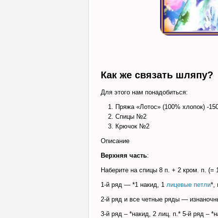
Как же связать шляпу?
Для этого нам понадобиться:
Пряжа «Лотос» (100% хлопок) -150
Спицы №2
Крючок №2
Описание
Верхняя часть
:
Наберите на спицы 8 п. + 2 кром. п. (= 1
1-й ряд — *1 накид, 1
лицевые петли
*,
2-й ряд и все четные ряды — изнаночн
3-й ряд – *накид, 2 лиц. п.* 5-й ряд – *н