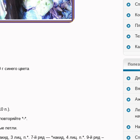
Сп
Ко
Пл
Те
Ка
Полез
 г синего цвета
Де
Вя
Аж
0 п.).
Ле
на
 повторяйте *-*.
На
ые петли.
Сп
акид, 3 лиц, п.*. 7-й ряд — *накид, 4 лиц. п.*. 9-й ряд –