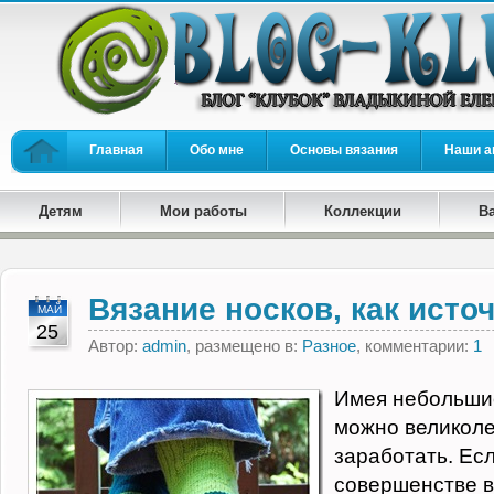
Главная
Обо мне
Основы вязания
Наши а
Детям
Мои работы
Коллекции
В
Вязание носков, как исто
МАЙ
25
Автор:
admin
, размещено в:
Разное
, комментарии:
1
Имея небольшие
можно великоле
заработать. Есл
совершенстве 