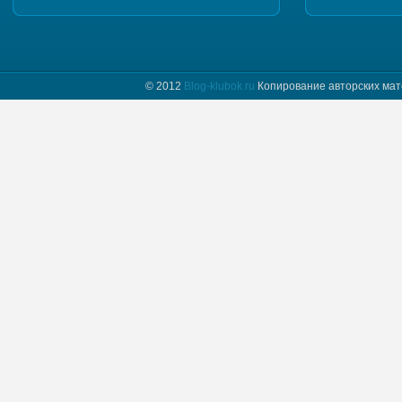
Добрый день. Пришлите, пожалуйста мастер класс
и схему шапочки "Полет бабочки"
© 2012
Blog-klubok.ru
Копирование авторских мат
tatyana пишет :
Я только начинаю вязать и фраза " какого размера
донышко вам надо" для меня загадка.
Предположим мне нужно донышко размера…
Naima пишет :
Добрый день! Красивая шапочка, мне
понравилась, хочу связать такую же себе.
Отправьте пожалуйста мне схему.
Myrzlo пишет :
Здравствуйте! Изумительная шапочка!!! Пришлите
пожалуйста схему =)