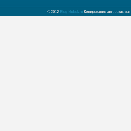
© 2012
Blog-klubok.ru
Копирование авторских мат
tatyana пишет :
Я только начинаю вязать и фраза " какого размера
донышко вам надо" для меня загадка.
Предположим мне нужно донышко размера…
Naima пишет :
Добрый день! Красивая шапочка, мне
понравилась, хочу связать такую же себе.
Отправьте пожалуйста мне схему.
Myrzlo пишет :
Здравствуйте! Изумительная шапочка!!! Пришлите
пожалуйста схему =)