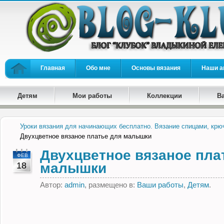
Главная
Обо мне
Основы вязания
Наши а
Детям
Мои работы
Коллекции
В
Уроки вязания для начинающих бесплатно. Вязание спицами, крю
Двухцветное вязаное платье для малышки
Двухцветное вязаное пла
ФЕВ
18
малышки
Автор:
admin
, размещено в:
Ваши работы
,
Детям
.