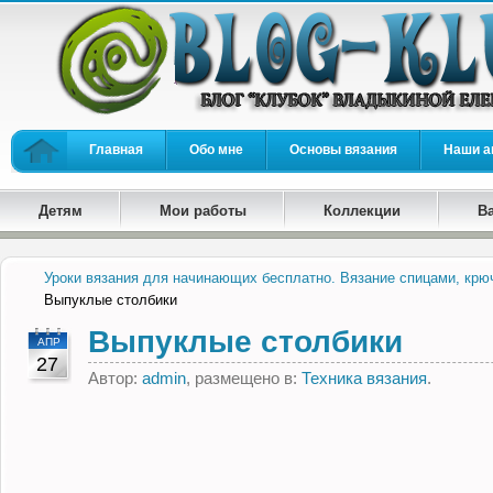
Главная
Обо мне
Основы вязания
Наши а
Детям
Мои работы
Коллекции
В
Уроки вязания для начинающих бесплатно. Вязание спицами, крю
Выпуклые столбики
Выпуклые столбики
АПР
27
Автор:
admin
, размещено в:
Техника вязания
.