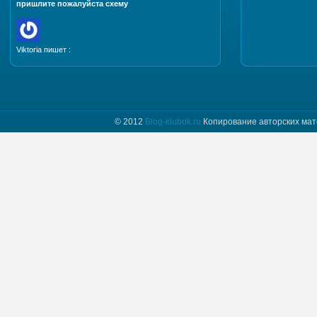
пришлите пожалуйста схему
Viktoria пишет :
Добрый день. Пришлите, пожалуйста мастер класс
и схему шапочки "Полет бабочки"
© 2012
Blog-klubok.ru
Копирование авторских мат
tatyana пишет :
Я только начинаю вязать и фраза " какого размера
донышко вам надо" для меня загадка.
Предположим мне нужно донышко размера…
Naima пишет :
Добрый день! Красивая шапочка, мне
понравилась, хочу связать такую же себе.
Отправьте пожалуйста мне схему.
Myrzlo пишет :
Здравствуйте! Изумительная шапочка!!! Пришлите