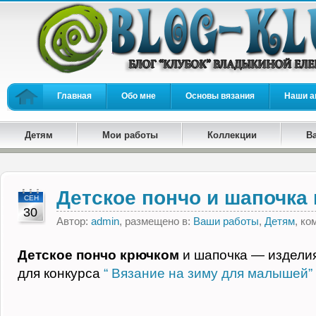
Главная
Обо мне
Основы вязания
Наши а
Детям
Мои работы
Коллекции
В
Детское пончо и шапочка
СЕН
30
Автор:
admin
, размещено в:
Ваши работы
,
Детям
, к
Детское пончо крючком
и шапочка — издели
для конкурса
“ Вязание на зиму для малышей”