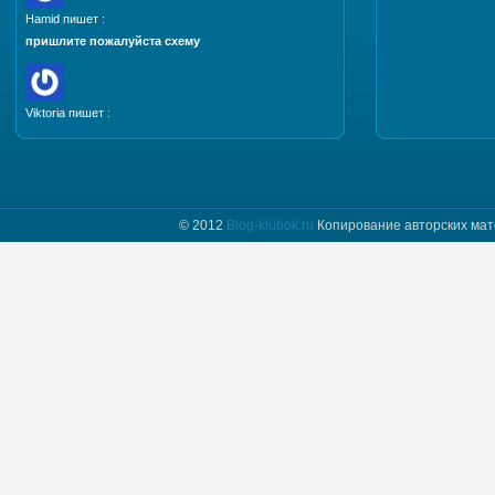
Hamid пишет :
пришлите пожалуйста схему
Viktoria пишет :
Добрый день. Пришлите, пожалуйста мастер класс
и схему шапочки "Полет бабочки"
© 2012
Blog-klubok.ru
Копирование авторских мат
tatyana пишет :
Я только начинаю вязать и фраза " какого размера
донышко вам надо" для меня загадка.
Предположим мне нужно донышко размера…
Naima пишет :
Добрый день! Красивая шапочка, мне
понравилась, хочу связать такую же себе.
Отправьте пожалуйста мне схему.