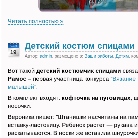
Читать полностью »
Детский костюм спицами
СЕН
19
Автор:
admin
, размещено в:
Ваши работы
,
Детям
, к
Вот такой
детский костюмчик спицами
связ
Рамос –
первая участница конкурса
“Вязание 
малышей”.
В комплект входят:
кофточка на пуговицах
, 
носочки.
Вероника пишет: “Штанишки насчитаны на па
вставку-ластовицу. Ребенок растет — рукава 
раскатываются. В носки же вставила шнурочки,