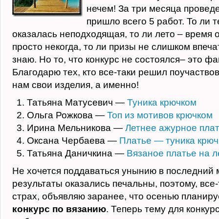
нечем! За три месяца провед
пришло всего 5 работ. То ли 
оказалась неподходящая, то ли лето – время 
просто некогда, то ли призы не слишком впеч
знаю. Но то, что конкурс не состоялся– это фа
Благодарю тех, кто все-таки решил поучаствов
нам свои изделия, а именно!
Татьяна Матусевич —
Туника крючком
Ольга Рожкова —
Топ из мотивов крючком
Ирина Мельникова —
Летнее ажурное пла
Оксана Чербаева —
Платье — туника крю
Татьяна Даничкина —
Вязаное платье на л
Не хочется поддаваться унынию в последний м
результаты оказались печальны, поэтому, все-т
страх, объявляю заранее, что осенью планир
конкурс по вязанию
. Теперь тему для конкур