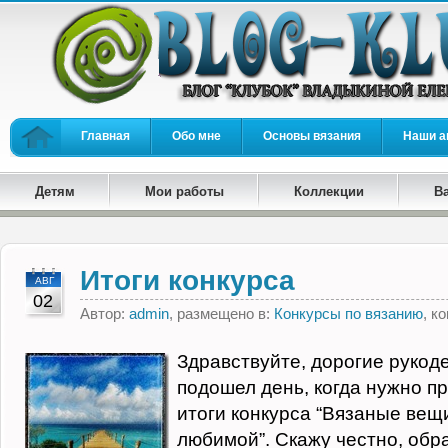
Главная
Обо мне
Основы вязания
Наши а
Детям
Мои работы
Коллекции
В
Итоги конкурса
АВГ
02
Автор:
admin
, размещено в:
Конкурсы по вязанию
, к
Здравствуйте, дорогие рукод
подошел день, когда нужно п
итоги конкурса “Вязаные вещ
любимой”. Скажу честно, обр