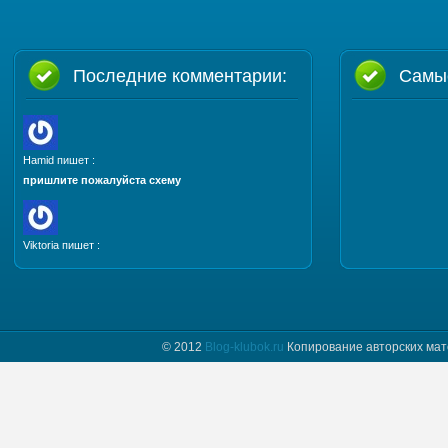
Последние комментарии:
Самы
Hamid пишет :
пришлите пожалуйста схему
Viktoria пишет :
Добрый день. Пришлите, пожалуйста мастер класс
и схему шапочки "Полет бабочки"
© 2012
Blog-klubok.ru
Копирование авторских мат
tatyana пишет :
Я только начинаю вязать и фраза " какого размера
донышко вам надо" для меня загадка.
Предположим мне нужно донышко размера…