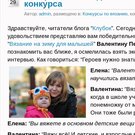
29
конкурса
Автор:
admin
, размещено в:
Конкурсы по вязанию
, к
Здравствуйте, читатели блога “
Клубок
”. Сегодн
удовольствием представляю вам победительн
“
Вязание на зиму для малышей
”
Валентину П
познакомить вас ближе, я осмелилась взять э
интервью. Как говориться: “Героев нужно знать
Елена:
“Валенти
научились вяза
Валентина:
“Вя
когда в школе у
понемножку от 
Они тоже были 
Елена:
“Вы вяжете в основном детские вещи
Валентина:
“Вяжу всё! И детские, и взрослые