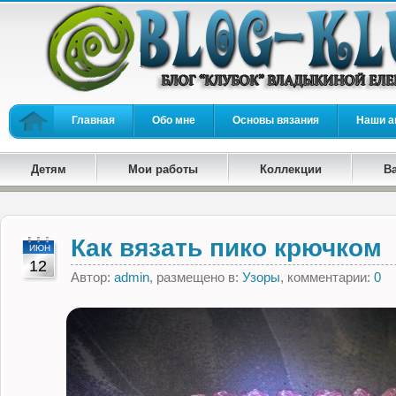
Главная
Обо мне
Основы вязания
Наши а
Детям
Мои работы
Коллекции
В
Как вязать пико крючком
ИЮН
12
Автор:
admin
, размещено в:
Узоры
, комментарии:
0