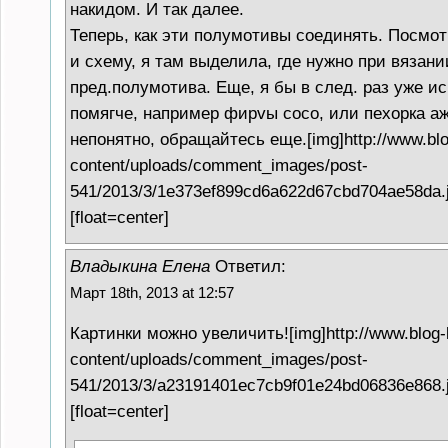
накидом. И так далее.
Теперь, как эти полумотивы соединять. Посм
и схему, я там выделила, где нужно при вязан
пред.полумотива. Еще, я бы в след. раз уже и
помягче, например фирvы сосо, или пехорка а
непонятно, обращайтесь еще.[img]http://www.blo
content/uploads/comment_images/post-
541/2013/3/1e373ef899cd6a622d67cbd704ae58da.j
[float=center]
Владыкина Елена
Ответил:
Март 18th, 2013 at 12:57
Картинки можно увеличить![img]http://www.blog-
content/uploads/comment_images/post-
541/2013/3/a23191401ec7cb9f01e24bd06836e868.j
[float=center]