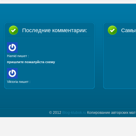
Последние комментарии:
Самы
Hamid пишет :
пришлите пожалуйста схему
Viktoria пишет :
Добрый день. Пришлите, пожалуйста мастер класс
и схему шапочки "Полет бабочки"
© 2012
Blog-klubok.ru
Копирование авторских мат
tatyana пишет :
Я только начинаю вязать и фраза " какого размера
донышко вам надо" для меня загадка.
Предположим мне нужно донышко размера…