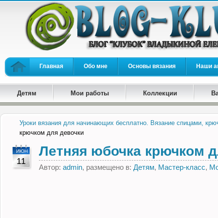
Главная
Обо мне
Основы вязания
Наши а
Детям
Мои работы
Коллекции
В
Уроки вязания для начинающих бесплатно. Вязание спицами, крю
крючком для девочки
Летняя юбочка крючком д
ИЮН
11
Автор:
admin
, размещено в:
Детям
,
Мастер-класс
,
Мо