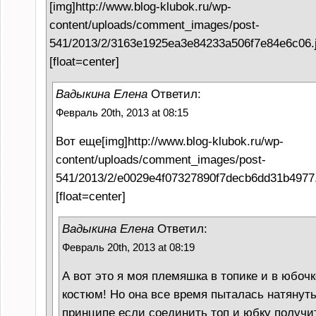
[img]http://www.blog-klubok.ru/wp-
content/uploads/comment_images/post-
541/2013/2/3163e1925ea3e84233a506f7e84e6c06.j
[float=center]
Вадыкина Елена
Ответил:
Февраль 20th, 2013 at 08:15
Вот еще[img]http://www.blog-klubok.ru/wp-
content/uploads/comment_images/post-
541/2013/2/e0029e4f07327890f7decb6dd31b4977.
[float=center]
Вадыкина Елена
Ответил:
Февраль 20th, 2013 at 08:19
А вот это я моя племяшка в топике и в юбочк
костюм! Но она все время пыталась натянуть
принципе если соединить топ и юбку получи