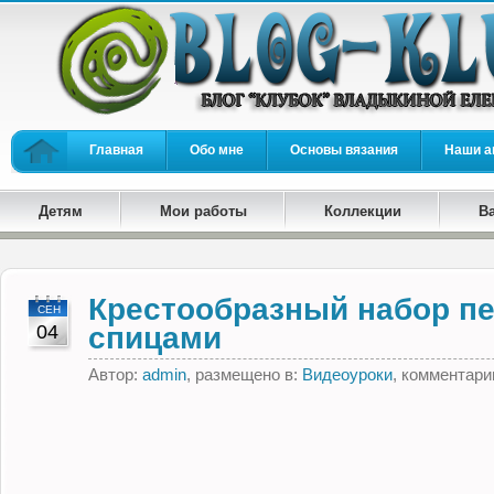
Главная
Обо мне
Основы вязания
Наши а
Детям
Мои работы
Коллекции
В
Крестообразный набор п
СЕН
04
спицами
Автор:
admin
, размещено в:
Видеоуроки
, комментари