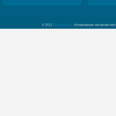
Добрый день. Пришлите, пожалуйста мастер класс
и схему шапочки "Полет бабочки"
© 2012
Blog-klubok.ru
Копирование авторских мат
tatyana пишет :
Я только начинаю вязать и фраза " какого размера
донышко вам надо" для меня загадка.
Предположим мне нужно донышко размера…
Naima пишет :
Добрый день! Красивая шапочка, мне
понравилась, хочу связать такую же себе.
Отправьте пожалуйста мне схему.
Myrzlo пишет :
Здравствуйте! Изумительная шапочка!!! Пришлите
пожалуйста схему =)