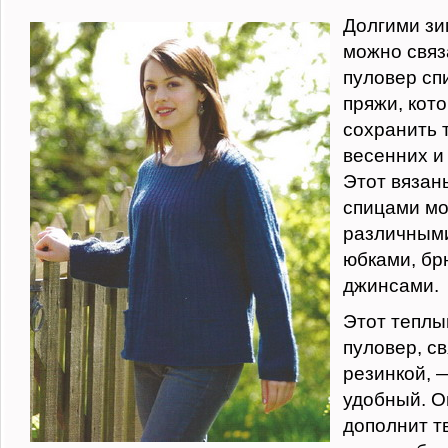
Долгими з
можно связ
пуловер сп
пряжи, кот
сохранить 
весенних и 
Этот вязан
спицами мо
различными
юбками, бр
джинсами.
Этот теплы
пуловер, с
резинкой, 
удобный. О
дополнит т