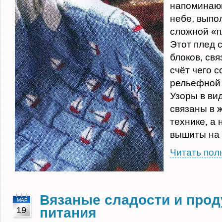
напоминающ
небе, выпо
сложной «п
Этот плед 
блоков, св
счёт чего 
рельефной 
Узоры в ви
связаны в 
технике, а
вышиты на 
Читать пол
Вязаные сладости и про
МАР
19
питания