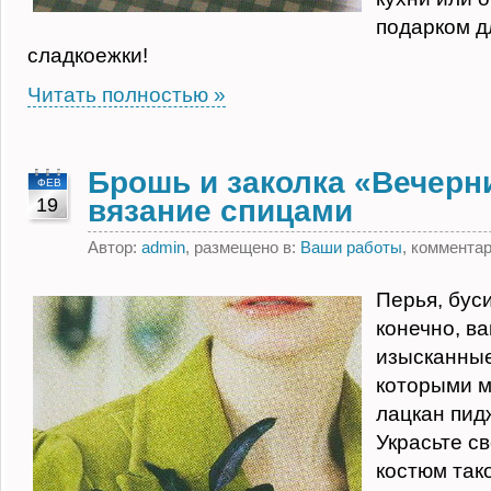
подарком д
сладкоежки!
Читать полностью »
Брошь и заколка «Вечерн
ФЕВ
19
вязание спицами
Автор:
admin
, размещено в:
Ваши работы
, коммента
Перья, буси
конечно, в
изысканные
которыми м
лацкан пид
Украсьте с
костюм так