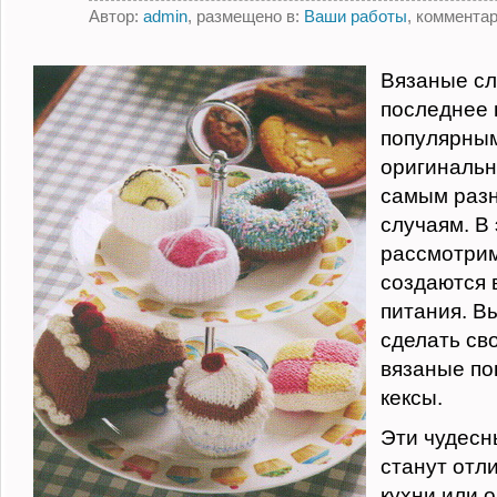
Автор:
admin
, размещено в:
Ваши работы
, коммента
Вязаные сл
последнее 
популярны
оригинальн
самым раз
случаям. В
рассмотрим
создаются 
питания. Вы
сделать св
вязаные по
кексы.
Эти чудес
станут отл
кухни или 