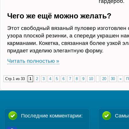
гардероб.
Чего же ещё можно желать?
Этот свободный вязаный пуловер изготовлен 
узора плоской резинки, а спереди украшен н
карманами. Кокетка, связанная более узкой э
придает изделию элегантную форму.
Читать полностью »
Стр.1 из 33
1
2
3
4
5
6
7
8
9
10
20
30
»
П
Последние комментарии:
Самы