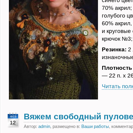
синего цве
70% акрил; 
голубого ц
60% акрил, 
и круговые
крючок №3;
Резинка:
2 
изнаночные
Плотность
— 22 п. х 26
Читать пол
Вяжем свободный пулове
ФЕВ
12
Автор:
admin
, размещено в:
Ваши работы
, коммента