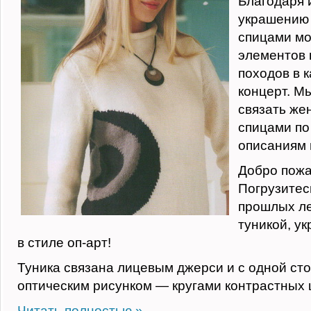
Благодаря 
украшению 
спицами мо
элементов 
походов в к
концерт. М
связать же
спицами по
описаниям 
Добро пожа
Погрузитес
прошлых ле
туникой, у
в стиле оп-арт!
Туника связана лицевым джерси и с одной ст
оптическим рисунком — кругами контрастных 
Читать полностью »