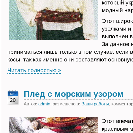
который ук
модный нар
Этот широк
узелками и
выполнен в
За данное 
приниматься лишь только в том случае, если 
косы, так как именно они составляют основную
Читать полностью »
Плед с морским узором
МАР
20
Автор:
admin
, размещено в:
Ваши работы
, коммента
Этот впеча
красивым м