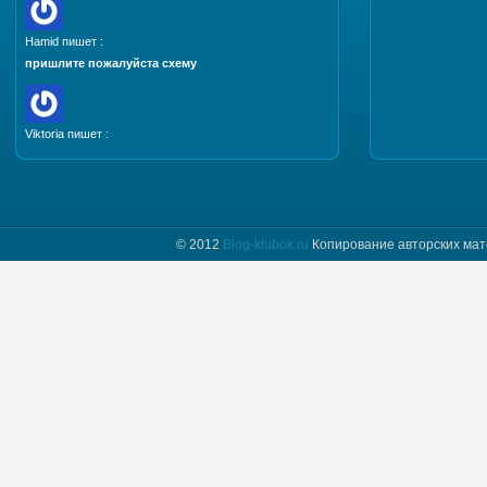
Hamid пишет :
пришлите пожалуйста схему
Viktoria пишет :
Добрый день. Пришлите, пожалуйста мастер класс
и схему шапочки "Полет бабочки"
© 2012
Blog-klubok.ru
Копирование авторских мат
tatyana пишет :
Я только начинаю вязать и фраза " какого размера
донышко вам надо" для меня загадка.
Предположим мне нужно донышко размера…
Naima пишет :
Добрый день! Красивая шапочка, мне
понравилась, хочу связать такую же себе.
Отправьте пожалуйста мне схему.