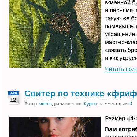
вязанной б
и перьями,
такую же б
поменьше, 
украшение 
мастер-клас
связать бр
и как украс
Читать пол
Свитер по технике «фри
ФЕВ
12
Автор:
admin
, размещено в:
Курсы
, комментарии:
0
Размер 44-
Вам потре