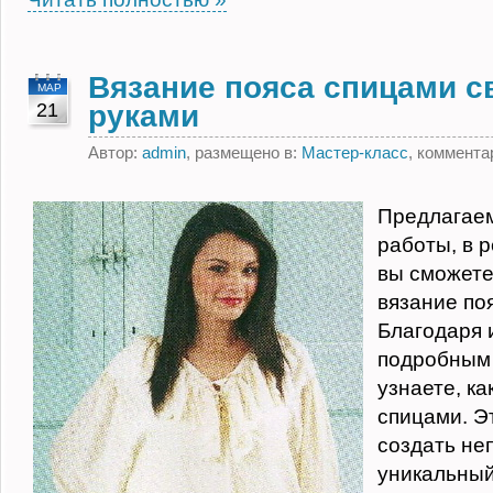
Вязание пояса спицами с
МАР
21
руками
Автор:
admin
, размещено в:
Мастер-класс
, коммента
Предлагаем
работы, в 
вы сможете
вязание по
Благодаря 
подробным 
узнаете, ка
спицами. Э
создать не
уникальный