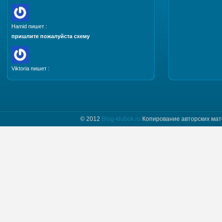
Hamid пишет :
пришлите пожалуйста схему
Viktoria пишет :
Добрый день. Пришлите, пожалуйста мастер класс
и схему шапочки "Полет бабочки"
© 2012
Blog-klubok.ru
Копирование авторских мат
tatyana пишет :
Я только начинаю вязать и фраза " какого размера
донышко вам надо" для меня загадка.
Предположим мне нужно донышко размера…
Naima пишет :
Добрый день! Красивая шапочка, мне
понравилась, хочу связать такую же себе.
Отправьте пожалуйста мне схему.