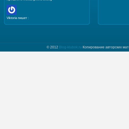
Viktoria пишет :
Добрый день. Пришлите, пожалуйста мастер класс
и схему шапочки "Полет бабочки"
© 2012
Blog-klubok.ru
Копирование авторских мат
tatyana пишет :
Я только начинаю вязать и фраза " какого размера
донышко вам надо" для меня загадка.
Предположим мне нужно донышко размера…
Naima пишет :
Добрый день! Красивая шапочка, мне
понравилась, хочу связать такую же себе.
Отправьте пожалуйста мне схему.
Myrzlo пишет :
Здравствуйте! Изумительная шапочка!!! Пришлите