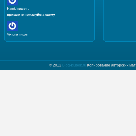
Hamid пишет :
пришлите пожалуйста схему
Viktoria пишет :
Добрый день. Пришлите, пожалуйста мастер класс
и схему шапочки "Полет бабочки"
© 2012
Blog-klubok.ru
Копирование авторских мат
tatyana пишет :
Я только начинаю вязать и фраза " какого размера
донышко вам надо" для меня загадка.
Предположим мне нужно донышко размера…
Naima пишет :
Добрый день! Красивая шапочка, мне
понравилась, хочу связать такую же себе.
Отправьте пожалуйста мне схему.