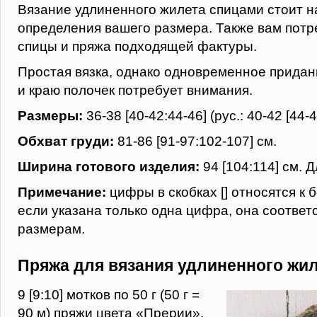
Вязание удлиненного жилета спицами стоит н
определения вашего размера. Также вам пот
спицы и пряжа подходящей фактуры.
Простая вязка, однако одновременное прида
и краю полочек потребует внимания.
Размеры:
36-38 [40-42:44-46] (рус.: 40-42 [44-4
Обхват груди:
81-86 [91-97:102-107] см.
Ширина готового изделия:
94 [104:114] см. Д
Примечание:
цифры в скобках [] относятся к
если указана только одна цифра, она соответ
размерам.
Пряжа для вязания удлиненного жи
9 [9:10] мотков по 50 г (50 г =
90 м) пряжи цвета «Прерии»,