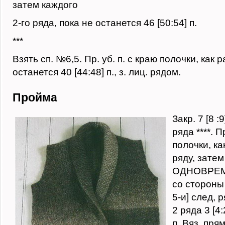
затем каждого
2-го ряда, пока не останется 46 [50:54] п.
***
Взять сп. №6,5. Пр. уб. п. с краю полочки, как 
останется 40 [44:48] п., з. лиц. рядом.
Пройма
Закр. 7 [8 :
ряда ****. П
полочки, ка
ряду, затем
ОДНОВРЕМЕ
со стороны 
5-и] след, 
2 ряда 3 [4:
п. Вяз. пря