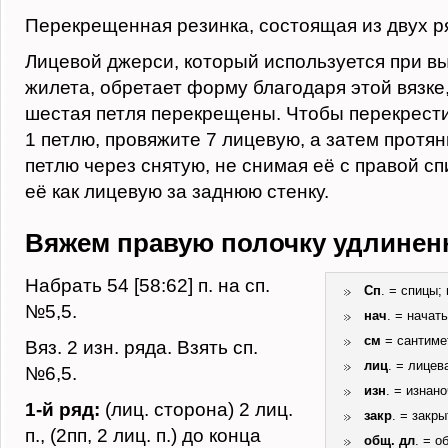
Перекрещенная резинка, состоящая из двух р
Лицевой джерси, который используется при в
жилета, обретает форму благодаря этой вязке,
шестая петля перекрещены. Чтобы перекрести
1 петлю, провяжите 7 лицевую, а затем протя
петлю через снятую, не снимая её с правой с
её как лицевую за заднюю стенку.
Вяжем правую полочку удлинен
Набрать 54 [58:62] п. на сп.
Сп
. = спицы;
№5,5.
нач
. = начат
см
= сантимет
Вяз. 2 изн. ряда. Взять сп.
лиц
. = лицев
№6,5.
изн
. = изнано
1-й ряд:
(лиц. сторона) 2 лиц.
закр
. = закры
п., (2пп, 2 лиц. п.) до конца
общ. дл
. = о