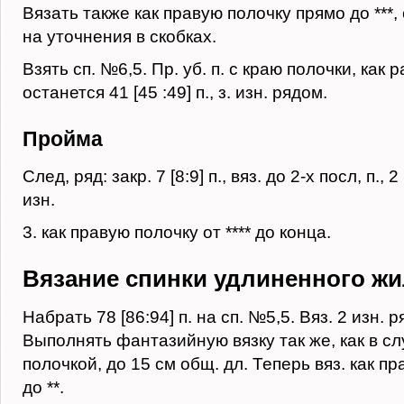
Вязать также как правую полочку прямо до ***
на уточнения в скобках.
Взять сп. №6,5. Пр. уб. п. с краю полочки, как 
останется 41 [45 :49] п., з. изн. рядом.
Пройма
След, ряд: закр. 7 [8:9] п., вяз. до 2-х посл, п., 2
изн.
3. как правую полочку от **** до конца.
Вязание спинки удлиненного жи
Набрать 78 [86:94] п. на сп. №5,5. Вяз. 2 изн. р
Выполнять фантазийную вязку так же, как в сл
полочкой, до 15 см общ. дл. Теперь вяз. как пр
до **.