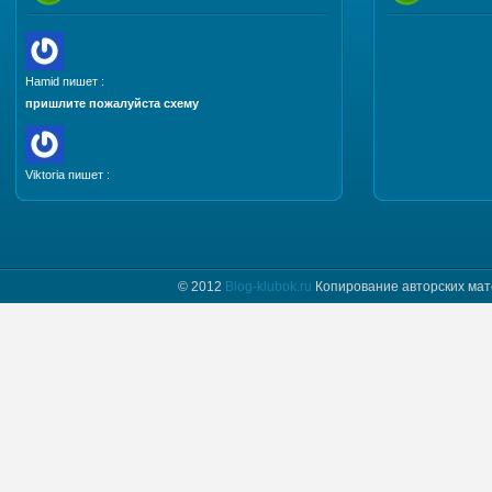
Hamid пишет :
пришлите пожалуйста схему
Viktoria пишет :
Добрый день. Пришлите, пожалуйста мастер класс
и схему шапочки "Полет бабочки"
© 2012
Blog-klubok.ru
Копирование авторских мат
tatyana пишет :
Я только начинаю вязать и фраза " какого размера
донышко вам надо" для меня загадка.
Предположим мне нужно донышко размера…
Naima пишет :
Добрый день! Красивая шапочка, мне
понравилась, хочу связать такую же себе.