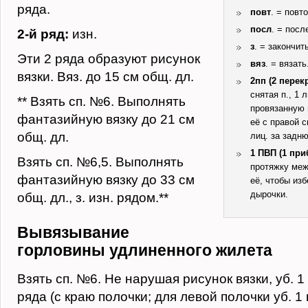
ряда.
повт
. = повт
посл
. = пос
2-й ряд:
изн.
з
. = закончит
Эти 2 ряда образуют рисунок
вяз
. = вязать
вязки. Вяз. до 15 см общ. дл.
2пп (2 пере
снятая п., 1 л
** Взять сп. №6. Выполнять
провязанную 
фантазийную вязку до 21 см
её с правой с
общ. дл.
лиц. за задню
1 ПВП (1 при
Взять сп. №6,5. Выполнять
протяжку межд
фантазийную вязку до 33 см
её, чтобы из
дырочки.
общ. дл., з. изн. рядом.**
Вывязывание
горловины удлиненного жилета
Взять сп. №6. Не нарушая рисунок вязки, уб. 1 
ряда (с краю полочки; для левой полочки уб. 1 п