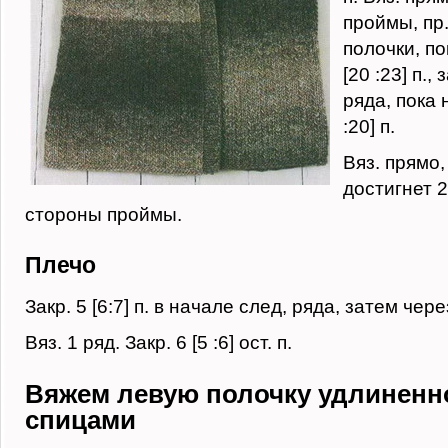
проймы, пр.
полочки, по
[20 :23] п.,
ряда, пока 
:20] п.
Вяз. прямо,
достигнет 20
стороны проймы.
Плечо
Закр. 5 [6:7] п. в начале след, ряда, затем чере
Вяз. 1 ряд. Закр. 6 [5 :6] ост. п.
Вяжем левую полочку удлиненн
спицами