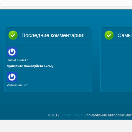
Последние комментарии:
Самы
Hamid пишет :
пришлите пожалуйста схему
Viktoria пишет :
Добрый день. Пришлите, пожалуйста мастер класс
и схему шапочки "Полет бабочки"
© 2012
Blog-klubok.ru
Копирование авторских мат
tatyana пишет :
Я только начинаю вязать и фраза " какого размера
донышко вам надо" для меня загадка.