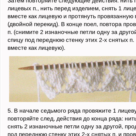
Затем повторяйте следующие действия: нить 
лицевых п., нить перед изделием, снять 1 лицев
вместе как лицевую и протянуть провязанную п
(двойной перекид). В конце поел, повтора пров
п. (снимите 2 изнаночные петли одну за друго
спицу под переднюю стенку этих 2-х снятых п.
вместе как лицевую).
5. В начале седьмого ряда провяжите 1 лицев
повторяйте след, действия до конца ряда: нит
снять 2 изнаночные петли одну за другой, пр
под переднюю стенку этих 2-х снятых п. и про