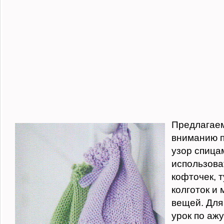
Предлагае
вниманию 
узор спица
использова
кофточек, т
колготок и 
вещей. Для
урок по аж