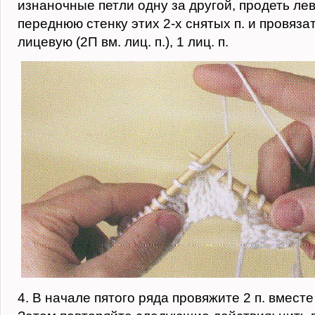
изнаночные петли одну за другой, продеть ле
переднюю стенку этих 2-х снятых п. и провязат
лицевую (2П вм. лиц. п.), 1 лиц. п.
4. В начале пятого ряда провяжите 2 п. вместе