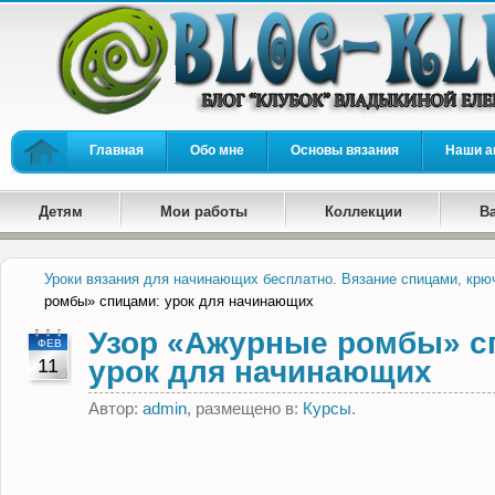
Главная
Обо мне
Основы вязания
Наши а
Детям
Мои работы
Коллекции
В
Уроки вязания для начинающих бесплатно. Вязание спицами, крю
ромбы» спицами: урок для начинающих
Узор «Ажурные ромбы» с
ФЕВ
11
урок для начинающих
Автор:
admin
, размещено в:
Курсы
.