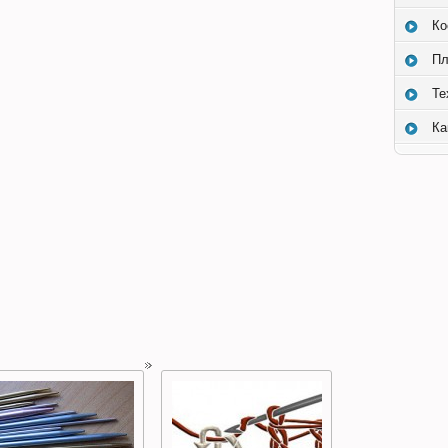
Ко
Пл
Те
Ка