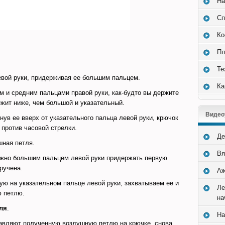
На
Сп
Ко
Пл
Те
евой руки, придерживая ее большим пальцем.
Ка
 и средним пальцами правой руки, как-будто вы держите
ежит ниже, чем большой и указательный.
Видео
нув ее вверх от указательного пальца левой руки, крючок
 против часовой стрелки.
Де
шная петля.
Вя
жно большим пальцем левой руки придержать первую
ручена.
Аж
ую на указательном пальце левой руки, захватываем ее и
Ле
ю петлю.
на
ля
.
На
авляют полученную воздушную петлю на крючке, снова