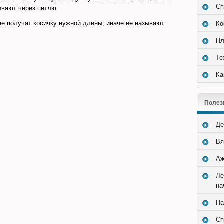
Сп
ивают через петлю.
 не получат косичку нужной длины, иначе ее называют
Ко
Пл
Те
Ка
Полез
Де
Вя
Аж
Ле
на
На
Сп