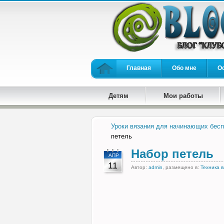
Главная
Обо мне
О
Детям
Мои работы
Уроки вязания для начинающих бесп
петель
Набор петель
АПР
11
Автор:
admin
, размещено в:
Техника 