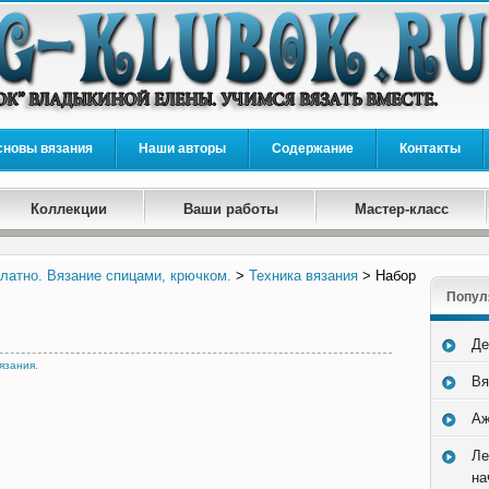
сновы вязания
Наши авторы
Содержание
Контакты
Коллекции
Ваши работы
Мастер-класс
латно. Вязание спицами, крючком.
>
Техника вязания
> Набор
Попул
Де
вязания
.
Вя
Аж
Ле
на