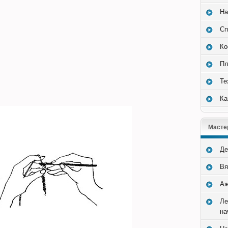
На
Сп
Ко
Пл
Те
Ка
Масте
Де
Вя
Аж
Ле
на