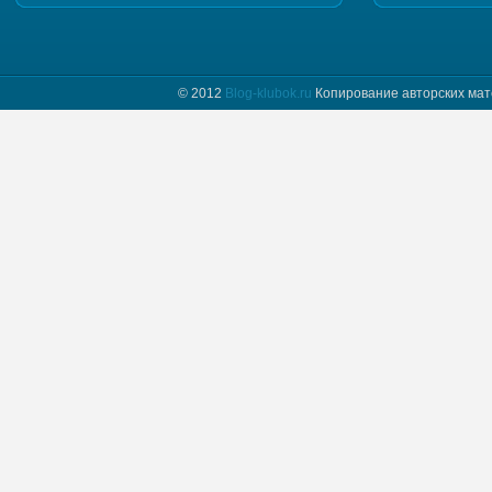
Добрый день. Пришлите, пожалуйста мастер класс
и схему шапочки "Полет бабочки"
© 2012
Blog-klubok.ru
Копирование авторских мат
tatyana пишет :
Я только начинаю вязать и фраза " какого размера
донышко вам надо" для меня загадка.
Предположим мне нужно донышко размера…
Naima пишет :
Добрый день! Красивая шапочка, мне
понравилась, хочу связать такую же себе.
Отправьте пожалуйста мне схему.
Myrzlo пишет :
Здравствуйте! Изумительная шапочка!!! Пришлите
пожалуйста схему =)