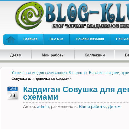
Главная
Обо мне
Основы вязания
Наши а
Детям
Мои работы
Коллекции
В
Уроки вязания для начинающих бесплатно. Вязание спицами, крю
Совушка для девочки со схемами
Кардиган Совушка для де
НОЯ
23
схемами
Автор:
admin
, размещено в:
Ваши работы
,
Детям
.