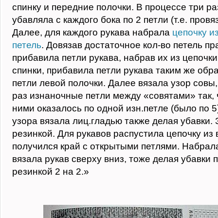
спинку и передние полочки. В процессе три р
убавляла с каждого бока по 2 петли (т.е. провя
Далее, для каждого рукава набрала
цепочку и
петель
. Довязав достаточное кол-во петель пр
прибавила петли рукава, набрав их из цепочки
спинки, прибавила петли рукава таким же обр
петли левой полочки. Далее вязала узор совы,
раз изнаночные петли между «совятами» так, 
ними оказалось по одной изн.петле (было по 5
узора вязала лиц.гладью также делая убавки.
резинкой. Для рукавов распустила цепочку из
получился край с открытыми петлями. Набрала
вязала рукав сверху вниз, тоже делая убавки 
резинкой 2 на 2.»