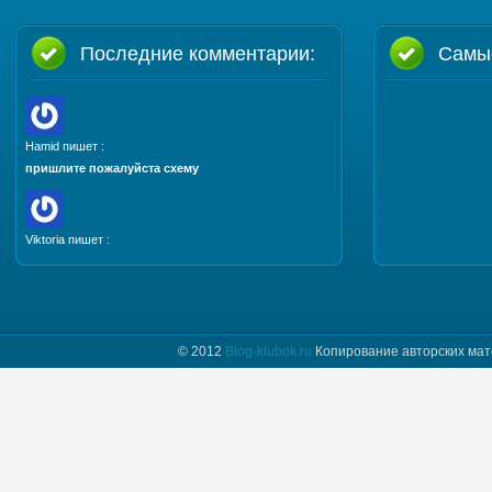
Последние комментарии:
Самы
Hamid пишет :
пришлите пожалуйста схему
Viktoria пишет :
Добрый день. Пришлите, пожалуйста мастер класс
и схему шапочки "Полет бабочки"
© 2012
Blog-klubok.ru
Копирование авторских мат
tatyana пишет :
Я только начинаю вязать и фраза " какого размера
донышко вам надо" для меня загадка.
Предположим мне нужно донышко размера…