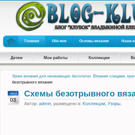
Главная
Обо мне
Основы вязания
Наши а
Детям
Мои работы
Коллекции
В
Уроки вязания для начинающих бесплатно. Вязание спицами, крю
безотрывного вязания
Схемы безотрывного вяз
ИЮЛ
03
Автор:
admin
, размещено в:
Коллекции
,
Узоры
.